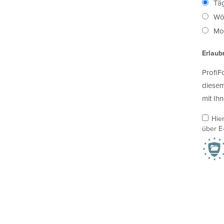
Täg
Wö
Mon
Erlaub
ProfiF
diesem
mit Ihn
Hie
über E-