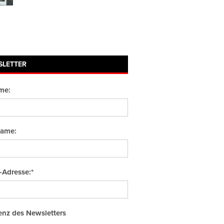
SLETTER
me:
ame:
-Adresse:*
nz des Newsletters