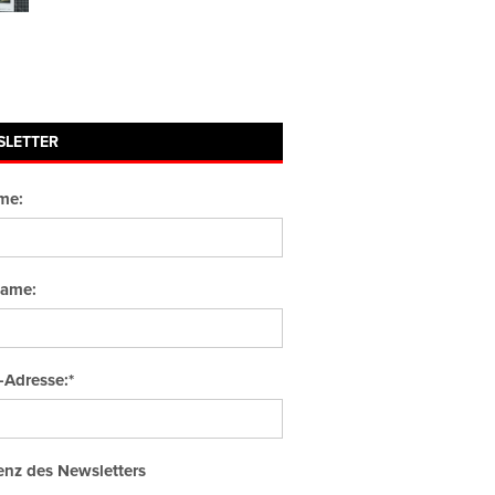
SLETTER
me:
ame:
-Adresse:*
nz des Newsletters