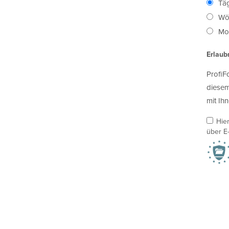
Täg
Wö
Mon
Erlaub
ProfiF
diesem
mit Ihn
Hie
über E-