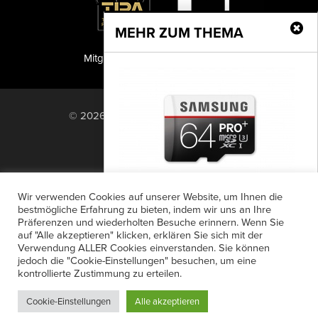
MEHR ZUM THEMA
Mitglied der TIPA
PF Publishing GmbH
© 2026 PF Publishing GmbH. All rights
reserved.
Nach oben
Mediadaten
Impressum
RSS Feed
Wir verwenden Cookies auf unserer Website, um Ihnen die
Anzeigensuche
Shop
Zahlungsarten
bestmögliche Erfahrung zu bieten, indem wir uns an Ihre
PRO Plus und EVO
Präferenzen und wiederholten Besuche erinnern. Wenn Sie
Widerrufsbelehrung
Datenschutz
PlusSpeicherkarten
auf "Alle akzeptieren" klicken, erklären Sie sich mit der
AGB
Newsletter-Anmeldung
Verwendung ALLER Cookies einverstanden. Sie können
Die beiden PRO Plus-Modelle sind
jedoch die "Cookie-Einstellungen" besuchen, um eine
Verträge hier kündigen
Mein Account
speziell für Filmer und Fotografen
kontrollierte Zustimmung zu erteilen.
Passwort vergessen
ausgelegt, die UHD-Inhalte mit
Cookie-Einstellungen
Alle akzeptieren
Profikameras aufnehmen....