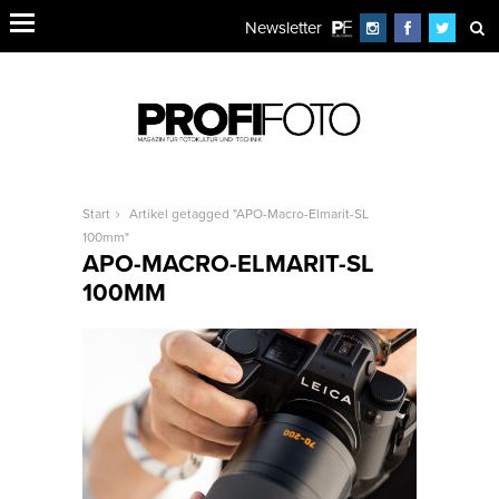
Newsletter
Start
Artikel getagged "APO-Macro-Elmarit-SL
100mm"
APO-MACRO-ELMARIT-SL
100MM