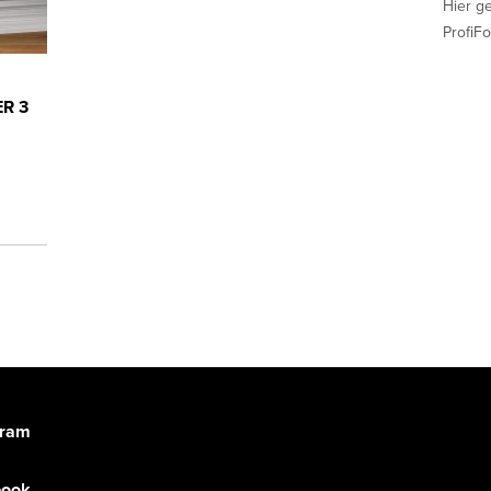
Hier g
ProfiFo
ER 3
gram
book