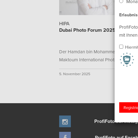
Monat
Erlaubni
HIPA
ProfiFoto
Dubai Photo Forum 2025
mit Ihnen
Hiermi
Der Hamdan bin Mohammed bin Rashi
Maktoum International Photography...
5. November 2025
ProfiFoto auf Insta
ProfiFoto auf Face