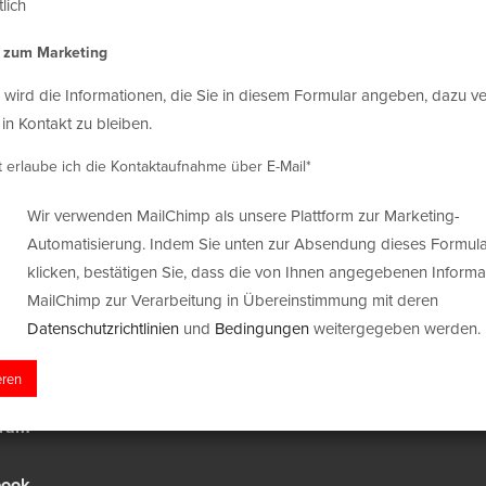
lich
Hier g
ProfiFo
s zum Marketing
 wird die Informationen, die Sie in diesem Formular angeben, dazu 
 in Kontakt zu bleiben.
t erlaube ich die Kontaktaufnahme über E-Mail*
d Al
Wir verwenden MailChimp als unsere Plattform zur Marketing-
Automatisierung. Indem Sie unten zur Absendung dieses Formula
Close
klicken, bestätigen Sie, dass die von Ihnen angegebenen Informa
MailChimp zur Verarbeitung in Übereinstimmung mit deren
Datenschutzrichtlinien
und
Bedingungen
weitergegeben werden.
gram
book