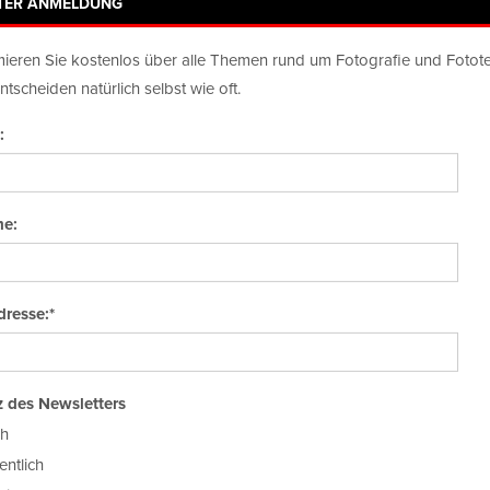
TER ANMELDUNG
Newsletter-Anmeldung
otobuchverlag
mieren Sie kostenlos über alle Themen rund um Fotografie und Fotot
ntscheiden natürlich selbst wie oft.
:
e:
TEST
SZENE
PORTFOLIO
FOTOMARKT
NEW TALE
025"
dresse:*
M 2025
EDIT
 des Newsletters
ch
ntlich