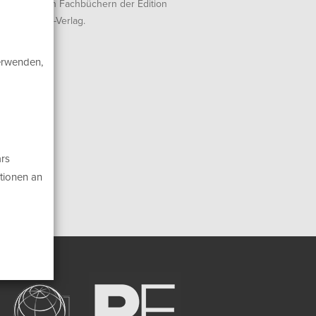
eht es zu den Fachbüchern der Edition
to beim mitp-Verlag.
verwenden,
rs
tionen an