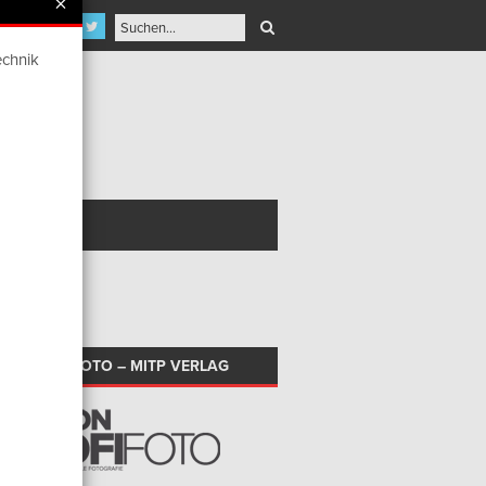
×
echnik
NT AWARD
ION PROFIFOTO – MITP VERLAG