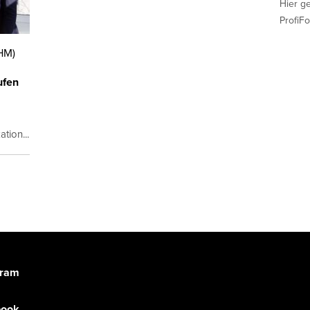
Hier g
ProfiFo
HM)
ufen
tion...
gram
book