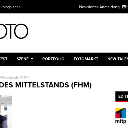
Newsletter-Anmeldung
 Fotogalerien
TEST
SZENE
PORTFOLIO
FOTOMARKT
NEW TALE
Mittelstands (FHM)"
ES MITTELSTANDS (FHM)
EDIT