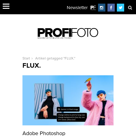
Newsletter
Start
Artikel getagged "FLUX."
FLUX.
Adobe Photoshop