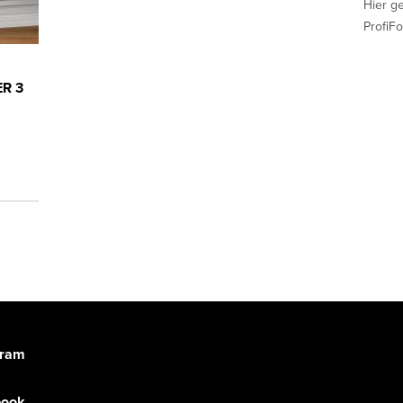
Hier g
ProfiFo
ER 3
gram
book