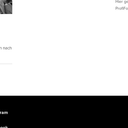
Hier g
ProfiFo
en nach
gram
book