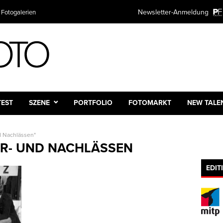
Newsletter-Anmeldung
 Fotogalerien
TEST
SZENE
PORTFOLIO
FOTOMARKT
NEW TALE
nd Nachlässen"
R- UND NACHLÄSSEN
EDIT