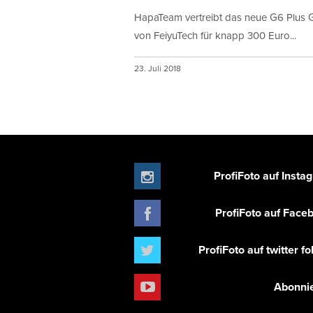
HapaTeam vertreibt das neue G6 Plus 
von FeiyuTech für knapp 300 Euro...
23. Juli 2018
ProfiFoto auf Insta
ProfiFoto auf Face
ProfiFoto auf twitter f
Abonni