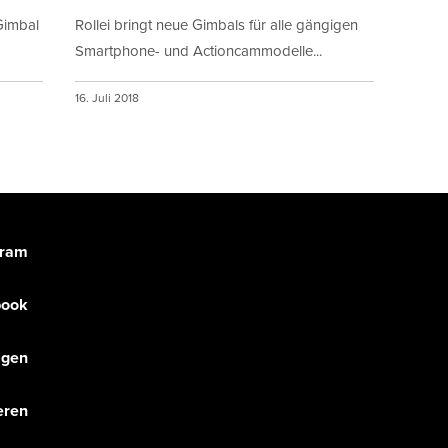
Gimbal
Rollei bringt neue Gimbals für alle gängigen
Smartphone- und Actioncammodelle...
16. Juli 2018
gram
book
olgen
eren