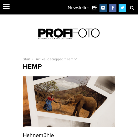
Newsletter
Start
Artikel getagged "Hemp"
HEMP
Hahnemühle