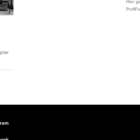
Hier g
ProfiFo
-
aphie
gram
book