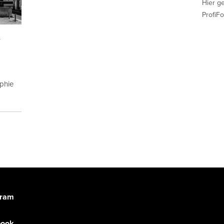
Hier g
ProfiFo
-
aphie
gram
book