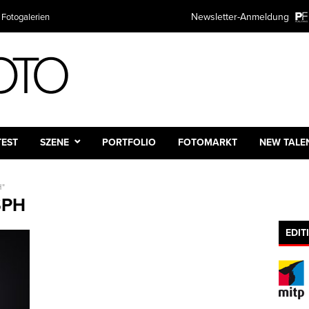
Newsletter-Anmeldung
 Fotogalerien
TEST
SZENE
PORTFOLIO
FOTOMARKT
NEW TALE
H"
SPH
EDIT