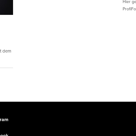
Hier g
ProfiFo
it dem
gram
book