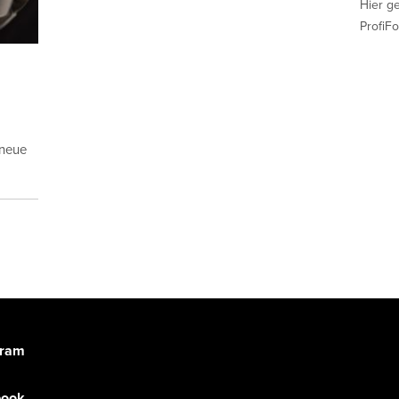
Hier g
ProfiFo
 neue
gram
book