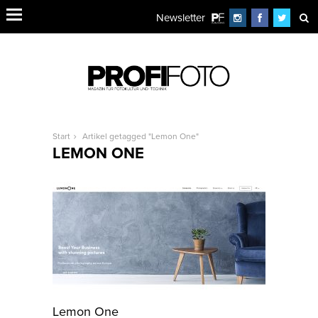
Newsletter
Start
Artikel getagged "Lemon One"
LEMON ONE
Lemon One