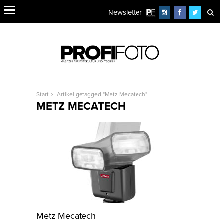
Newsletter
Start
Artikel getagged "Metz Mecatech"
METZ MECATECH
Metz Mecatech