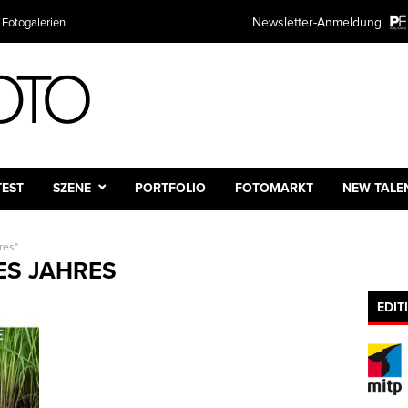
Newsletter-Anmeldung
 Fotogalerien
TEST
SZENE
PORTFOLIO
FOTOMARKT
NEW TALE
res"
S JAHRES
EDIT