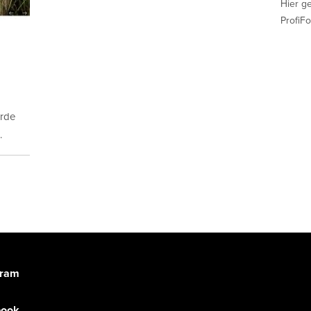
Hier g
ProfiFo
urde
.
gram
book