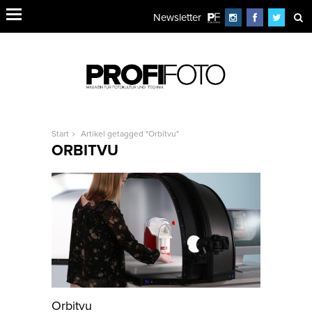
Newsletter
Start
Artikel getagged "Orbitvu"
ORBITVU
Orbitvu