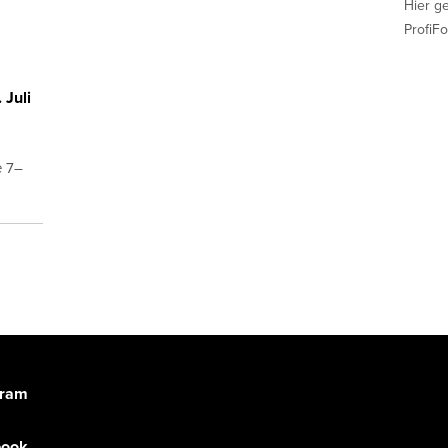
Hier g
ProfiFo
Juli
e 7–
gram
book