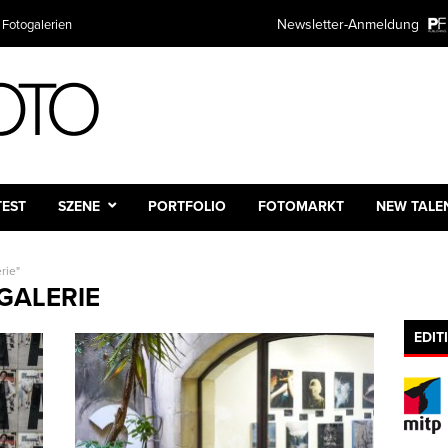
Newsletter-Anmeldung
 Fotogalerien
TEST
SZENE
PORTFOLIO
FOTOMARKT
NEW TALE
rie"
GALERIE
EDIT