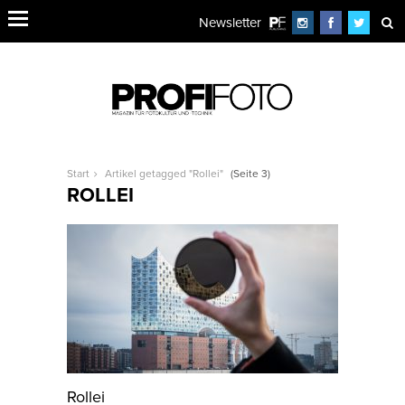
Newsletter
Start
Artikel getagged "Rollei"
(Seite 3)
ROLLEI
Rollei