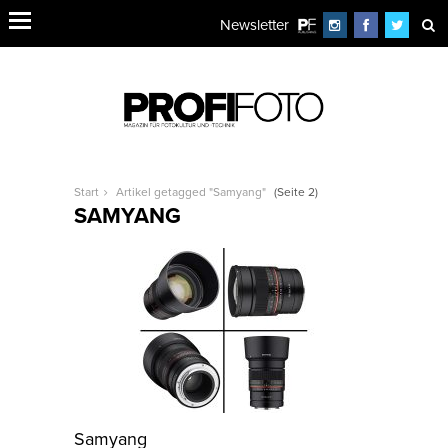
Newsletter
Start
Artikel getagged "Samyang"
(Seite 2)
SAMYANG
Samyang