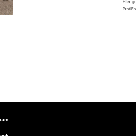
Hier g
ProfiFo
gram
book