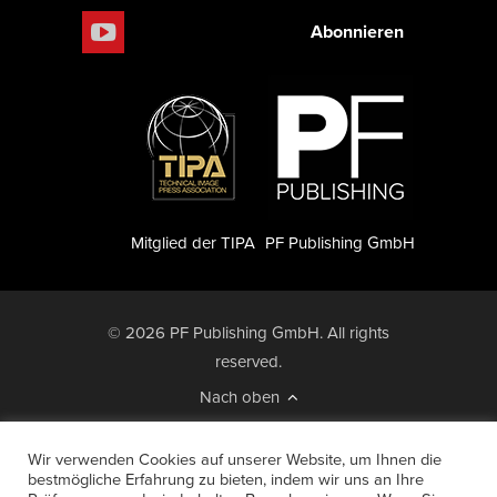
Abonnieren
Mitglied der TIPA
PF Publishing GmbH
© 2026 PF Publishing GmbH. All rights
reserved.
Nach oben
Mediadaten
Impressum
RSS Feed
Wir verwenden Cookies auf unserer Website, um Ihnen die
Anzeigensuche
Shop
Zahlungsarten
bestmögliche Erfahrung zu bieten, indem wir uns an Ihre