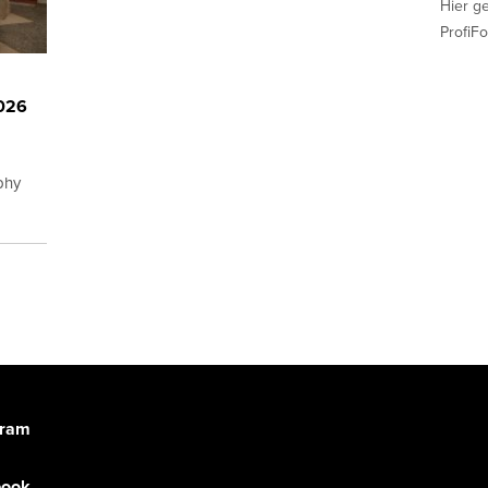
Hier g
ProfiFo
2026
phy
gram
book