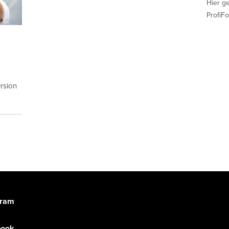
Hier g
ProfiFo
rsion
gram
book