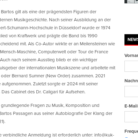
 Bartos gilt als eine der prägendsten Figuren der
ernen Musikgeschichte. Nach seiner Ausbildung an der
ert-Schumann-Hochschule in Düsseldorf wurde er 1974
glied von Kraftwerk und prägte die Band bis 1990
NEW
scheidend mit. Als Co-Autor wirkte er an Meilensteinen wie
 Mensch-Maschine, Computerwelt oder Tour de France
Vorna
 Auch nach seinem Ausstieg blieb er ein wichtiger
ulsgeber der internationalen Musikszene und arbeitete mit
s) oder Bernard Sumner (New Order) zusammen. 2021
Nachn
me aufgenommen. Zuletzt sorgte er 2024 mit seiner
Das Cabinet des Dr. Caligari für Aufsehen.
 grundlegende Fragen zu Musik, Komposition und
E-Mail
st Bartos Passagen aus seiner Autobiografie Der Klang der
1).
Freque
eine verbindliche Anmeldung ist erforderlich unter: info@kuk-