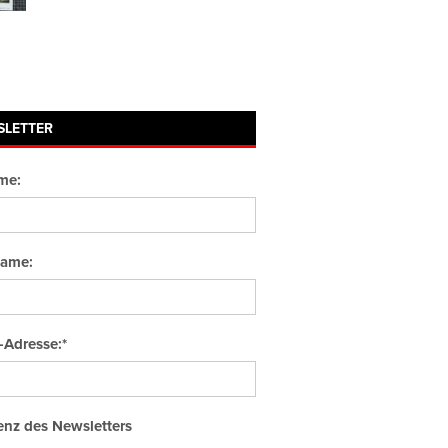
SLETTER
me:
ame:
-Adresse:*
nz des Newsletters