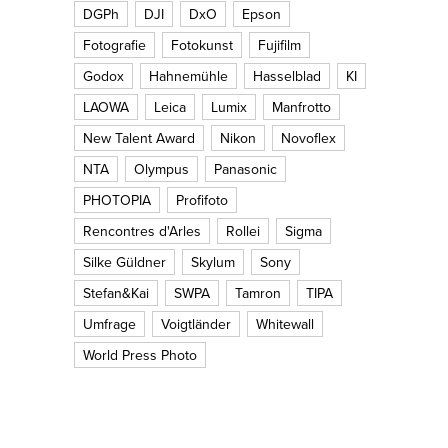
DGPh
DJI
DxO
Epson
Fotografie
Fotokunst
Fujifilm
Godox
Hahnemühle
Hasselblad
KI
LAOWA
Leica
Lumix
Manfrotto
New Talent Award
Nikon
Novoflex
NTA
Olympus
Panasonic
PHOTOPIA
Profifoto
Rencontres d'Arles
Rollei
Sigma
Silke Güldner
Skylum
Sony
Stefan&Kai
SWPA
Tamron
TIPA
Umfrage
Voigtländer
Whitewall
World Press Photo