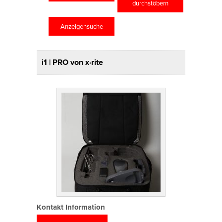
durchstöbern
Anzeigensuche
i1 | PRO von x·rite
Kontakt Information