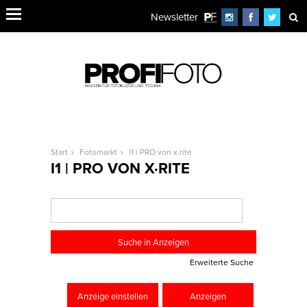
Newsletter
Start
Fotomarkt
i1 | PRO von x·rite
I1 | PRO VON X·RITE
Erweiterte Suche
Anzeige einstellen
Anzeigen