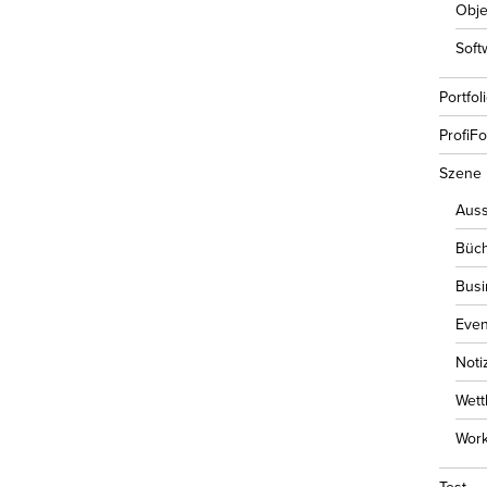
Obje
Soft
Portfol
ProfiF
Szene
Auss
Büc
Busi
Even
Noti
Wet
Wor
Test