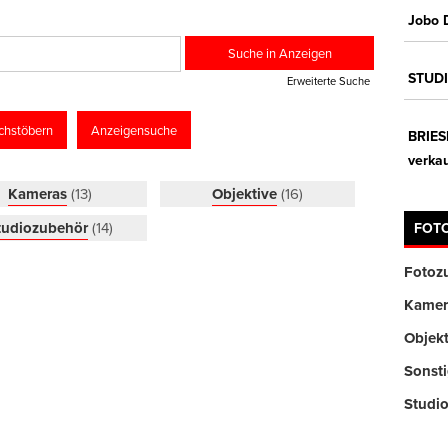
Jobo 
STUDI
Erweiterte Suche
chstöbern
Anzeigensuche
BRIES
verka
Kameras
(13)
Objektive
(16)
tudiozubehör
(14)
FOT
Fotoz
Kamer
Objekt
Sonst
Studi