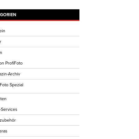
EGORIEN
ein
r
n
ion ProfiFoto
zin-Archiv
iFoto Spezial
ten
-Services
ozubehör
eras