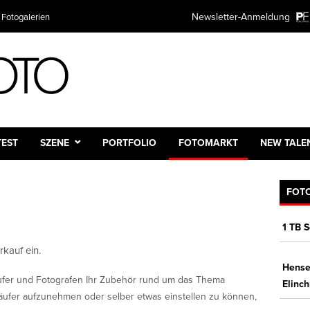
Newsletter-Anmeldung
 Fotogalerien
TEST
SZENE
PORTFOLIO
FOTOMARKT
NEW TALE
FOT
1 TB 
rkauf ein.
Hense
äufer und Fotografen Ihr Zubehör rund um das Thema
Elinc
äufer aufzunehmen oder selber etwas einstellen zu können,