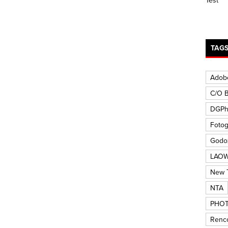
TAG
Adob
C/O B
DGP
Fotog
Godo
LAO
New T
NTA
PHOT
Renco