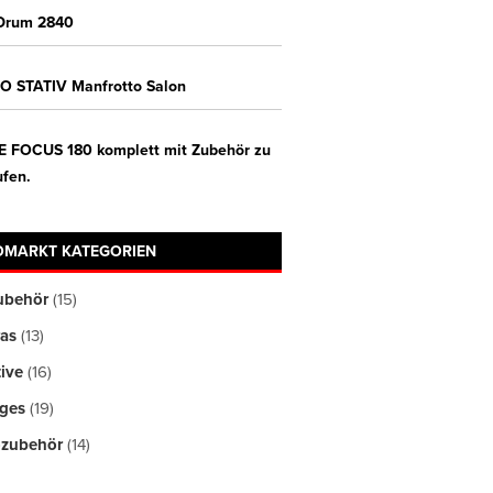
Drum 2840
O STATIV Manfrotto Salon
E FOCUS 180 komplett mit Zubehör zu
ufen.
OMARKT KATEGORIEN
ubehör
(15)
as
(13)
ive
(16)
iges
(19)
ozubehör
(14)