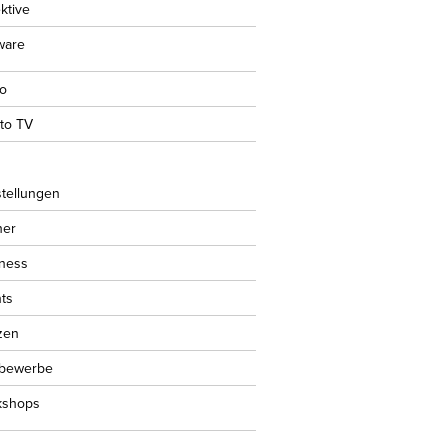
ktive
ware
io
oto TV
tellungen
her
ness
ts
zen
tbewerbe
kshops