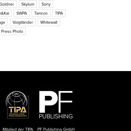
 Güldner
Skylum
Sony
n&Kai
SWPA
Tamron
TIPA
age
Voigtländer
Whitewall
 Press Photo
Mitglied der TIPA
PF Publishing GmbH