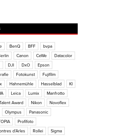
S
e
BenQ
BFF
bvpa
erlin
Canon
CeWe
Datacolor
h
DJI
DxO
Epson
rafie
Fotokunst
Fujifilm
x
Hahnemühle
Hasselblad
KI
WA
Leica
Lumix
Manfrotto
alent Award
Nikon
Novoflex
Olympus
Panasonic
OPIA
Profifoto
ntres d'Arles
Rollei
Sigma