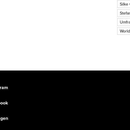
Silke
Stefa
Umfr
World
gram
book
olgen