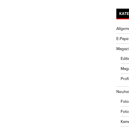
KAT
Allgem
E-Pape
Magazi
Edit
Maga
Prof
Neuhei
Foto
Fot
Kam