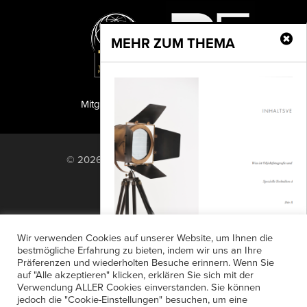
MEHR ZUM THEMA
Mitglied der TIPA
PF Publishing GmbH
© 2026 PF Publishing GmbH. All rights
reserved.
Nach oben
Mediadaten
Impressum
RSS Feed
Wir verwenden Cookies auf unserer Website, um Ihnen die
Anzeigensuche
Shop
Zahlungsarten
bestmögliche Erfahrung zu bieten, indem wir uns an Ihre
Präferenzen und wiederholten Besuche erinnern. Wenn Sie
Widerrufsbelehrung
Datenschutz
Einstieg in die Produktfotografie
auf "Alle akzeptieren" klicken, erklären Sie sich mit der
AGB
Newsletter-Anmeldung
Verwendung ALLER Cookies einverstanden. Sie können
In seinem 28seitigen E-Book zur
jedoch die "Cookie-Einstellungen" besuchen, um eine
Verträge hier kündigen
Mein Account