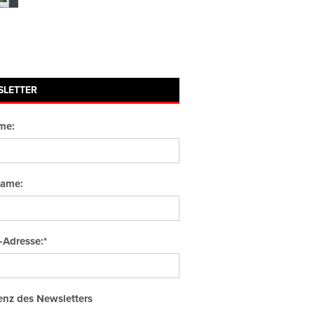
SLETTER
me:
ame:
-Adresse:*
nz des Newsletters