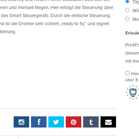
Täg
eren und manuell fliegen. Hier erfolgt die Steuerung über
Wö
ng des Smart Steuergeräts. Durch die einfache Steuerung
Mon
 ist die Drohne sehr schnell „ready to fly“ und eignet
rfahrung.
Erlaub
ProfiF
diesem
mit Ihn
Hie
über E-