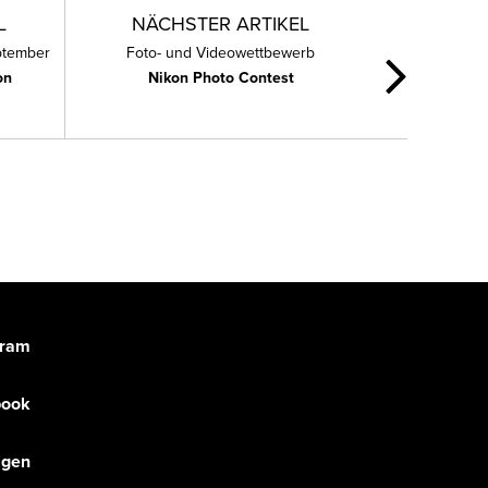
L
NÄCHSTER ARTIKEL
ptember
Foto- und Videowettbewerb
on
Nikon Photo Contest
gram
book
olgen