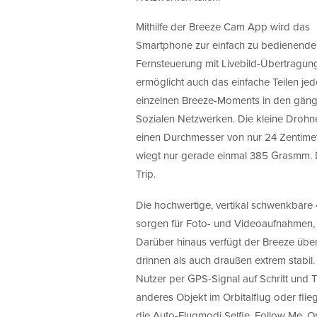
Mithilfe der Breeze Cam App wird das
Smartphone zur einfach zu bedienende
Fernsteuerung mit Livebild-Übertragung
ermöglicht auch das einfache Teilen jed
einzelnen Breeze-Moments in den gän
Sozialen Netzwerken. Die kleine Drohne
einen Durchmesser von nur 24 Zentim
wiegt nur gerade einmal 385 Grasmm. D
Trip.
Die hochwertige, vertikal schwenkbare 
sorgen für Foto- und Videoaufnahmen, 
Darüber hinaus verfügt der Breeze über
drinnen als auch draußen extrem stabil
Nutzer per GPS-Signal auf Schritt und Tr
anderes Objekt im Orbitalflug oder flie
die Auto-Flugmodi Selfie, Follow Me, Or