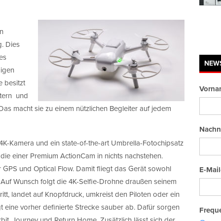
n
. Dies
es
NEW
gigen
 besitzt
Vorna
etern und
as macht sie zu einem nützlichen Begleiter auf jedem
Nachn
4K-Kamera und ein state-of-the-art Umbrella-Fotochipsatz
die einer Premium ActionCam in nichts nachstehen.
 GPS und Optical Flow. Damit fliegt das Gerät sowohl
E-Mail
. Auf Wunsch folgt die 4K-Selfie-Drohne draußen seinem
itt, landet auf Knopfdruck, umkreist den Piloten oder ein
gt eine vorher definierte Strecke sauber ab. Dafür sorgen
Freque
bit, Journey und Return Home. Zusätzlich lässt sich der