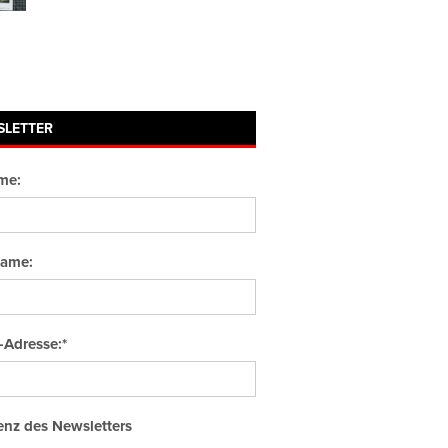
SLETTER
me:
ame:
-Adresse:*
nz des Newsletters