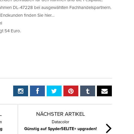
lrahmen DL-47228 bei ausgewählten Fachhandelspartnern.
 Endkunden finden Sie hier…
ml
t 54 Euro.
L
NÄCHSTER ARTIKEL
m
Datacolor
ng
Günstig auf Spyder5ELITE+ upgraden!