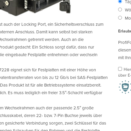
Täg
Wö
Mon
t auch der Locking Port, ein Sicherheitsverschluss zum
Erlaub
ternen Anschluss. Damit kann selbst bei starken
Wechselrahmen getrennt werden. Auch an die
ProfiF
odukt gedacht: Ein Schloss sorgt dafür, dass nur
diesem
die eingebaute Festplatte entnehmen oder wechseln
mit Ihn
Hie
8 eignet sich für Festplatten mit einer Höhe von
über E-
Datentransferraten von bis zu 12 Gb/s bei SAS-Festplatten
as Produkt ist für alle Betriebssysteme einsatzbereit.
rlich. Es muss lediglich ein freier 3.5″-Schacht verfügbar
m Wechselrahmen auch der passende 2.5″ große
hlusskabel, deren 22- bzw. 7-Pin Buchse jeweils über
nen gesicherte Verbindung sorgen, zwei Schlüssel für das
chenden Schrauben für den Rahmen und die Festplatte.