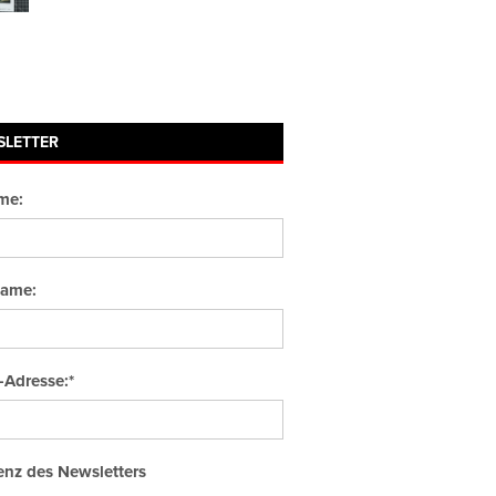
SLETTER
me:
ame:
-Adresse:*
nz des Newsletters