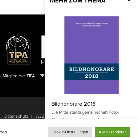
MEHR ZUM THEMA
Mitglied der TIPA
PF Publishing GmbH
Bildhonorare 2018
Nach oben
Die Mittelstandsgemeinschaft Foto-
Datenschutz
AGB
Marketing, kurz mfm, gibt eine neue
Ausgabe ihrer Publikation „Bildhonorare -
den.
Cookie-Einstellungen
Alle akzeptieren
Übersicht...