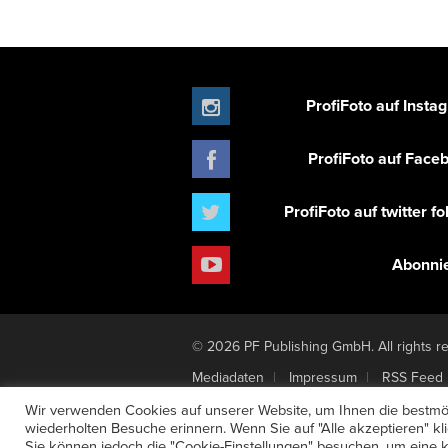
ProfiFoto auf Insta
ProfiFoto auf Face
ProfiFoto auf twitter f
Abonni
© 2026 PF Publishing GmbH. All rights r
Mediadaten
Impressum
RSS Feed
Newsletter-Anmeldung
Verträge hier
Wir verwenden Cookies auf unserer Website, um Ihnen die bestmög
wiederholten Besuche erinnern. Wenn Sie auf "Alle akzeptieren" k
Sie können jedoch die "Cookie-Einstellungen" besuchen, um eine ko