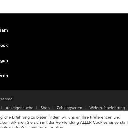
gram
book
olgen
eren
eserved.
Anzeigensuche
Shop
Zahlungsarten
Widerrufsbelehrung
 kündigen
Mein Account
Passwort vergessen
liche Erfahrung zu bieten, indem wir uns an Ihre Präferenzen und
licken, erklären Sie sich mit der Verwendung ALLER Cookies einverstan
ntrollierte Zustimmung zu erteilen.