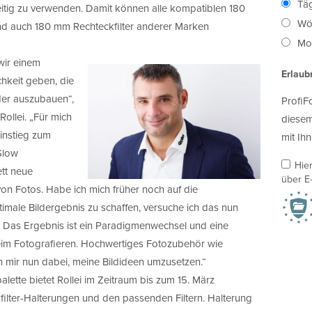
Täg
zeitig zu verwenden. Damit können alle kompatiblen 180
Wö
 und auch 180 mm Rechteckfilter anderer Marken
Mon
wir einem
Erlaub
chkeit geben, die
oder auszubauen“,
ProfiF
Rollei. „Für mich
diesem
Einstieg zum
mit Ihn
Slow
Hie
tt neue
über E-
n Fotos. Habe ich mich früher noch auf die
male Bildergebnis zu schaffen, versuche ich das nun
 Das Ergebnis ist ein Paradigmenwechsel und eine
m Fotografieren. Hochwertiges Fotozubehör wie
fen mir nun dabei, meine Bildideen umzusetzen.“
alette bietet Rollei im Zeitraum bis zum 15. März
ilter-Halterungen und den passenden Filtern. Halterung