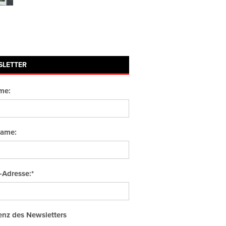
SLETTER
me:
ame:
-Adresse:*
nz des Newsletters