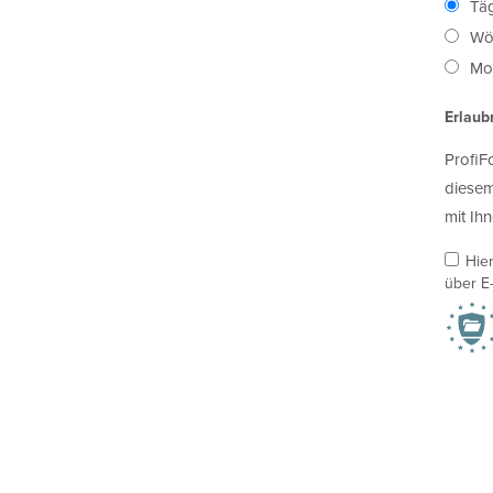
Täg
Wö
Mon
Erlaub
ProfiF
diesem
mit Ihn
Hie
über E-