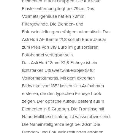
Elementen in acht Gruppen. Die kürzeste
Einstellentfernung liegt bei 79cm. Das
Vollmetallgehäuse hat ein 72mm
Filtergewinde. Die Blenden- und
Fokuseinstellungen erfolgen automatisch. Das
AstrHori AF 85mm f/1,8 soll ab Ende Januar
zum Preis von 319 Euro im gut sortieren
Fotohandel verfügbar sein.
Das AstrHori 12mm f/2,8 Fisheye ist ein
lichtstarkes Ultraweitwinkelobjektiv für
Vollformatkameras. Mit dem extremen
Bildwinkel von 185° lassen sich Aufnahmen
erstellen, die den typischen Fisheye-Look
zeigen. Der optische Aufbau besteht aus 11
Elementen in 8 Gruppen. Die Frontlinse mit
Nano-Multibeschichtung ist wasserabweisend.
Die Naheinstellgrenze liegt bei 20cm.Die
Blenden- und Fokuseinstellungen erfolgen