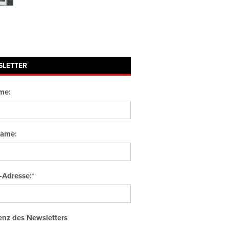
SLETTER
me:
ame:
-Adresse:*
nz des Newsletters