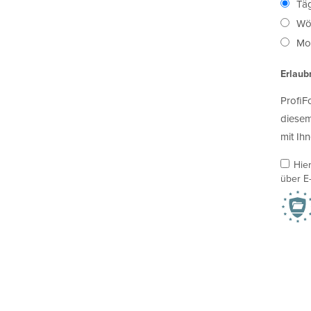
Täg
Wö
Mon
Erlaub
ProfiF
diesem
mit Ihn
Hie
über E-