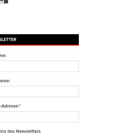
SLETTER
me:
ame:
-Adresse:*
nz des Newsletters