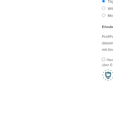
Täg
Wö
Mon
Erlaub
ProfiF
diesem
mit Ihn
Hie
über E-