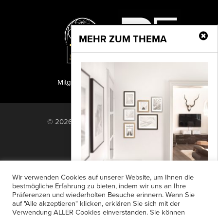
MEHR ZUM THEMA
Mitglied der TIPA
PF Publishing GmbH
© 2026 PF Publishing GmbH. All rights
reserved.
Nach oben
Mediadaten
Impressum
RSS Feed
Wir verwenden Cookies auf unserer Website, um Ihnen die
Anzeigensuche
Shop
Zahlungsarten
bestmögliche Erfahrung zu bieten, indem wir uns an Ihre
Präferenzen und wiederholten Besuche erinnern. Wenn Sie
Widerrufsbelehrung
Datenschutz
Bilder stilvoll hängen
auf "Alle akzeptieren" klicken, erklären Sie sich mit der
AGB
Newsletter-Anmeldung
Verwendung ALLER Cookies einverstanden. Sie können
Ob geordnetes Chaos oder klare