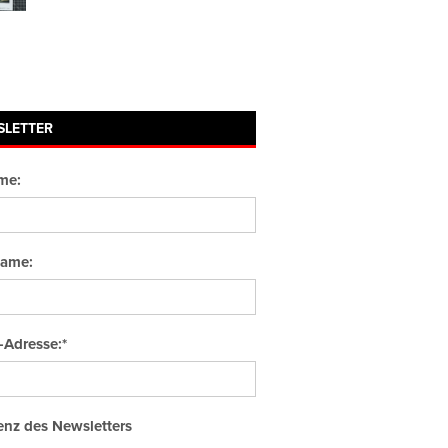
SLETTER
me:
ame:
-Adresse:*
nz des Newsletters