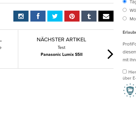
Täg
Wö
Mon
Erlaub
L
NÄCHSTER ARTIKEL
ProfiF
e
Test
diesem
Panasonic Lumix S5II
mit Ihn
Hie
über E-