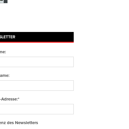
SLETTER
me:
ame:
-Adresse:*
nz des Newsletters