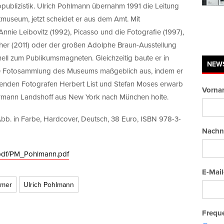
ublizistik. Ulrich Pohlmann übernahm 1991 die Leitung
useum, jetzt scheidet er aus dem Amt. Mit
nie Leibovitz (1992), Picasso und die Fotografie (1997),
cher (2011) oder der großen Adolphe Braun-Ausstellung
ll zum Publikumsmagneten. Gleichzeitig baute er in
NEW
die Fotosammlung des Museums maßgeblich aus, indem er
nden Fotografen Herbert List und Stefan Moses erwarb
Vorna
rmann Landshoff aus New York nach München holte.
Abb. in Farbe, Hardcover, Deutsch, 38 Euro, ISBN 978-3-
Nachn
/pdf/PM_Pohlmann.pdf
E-Mail
rmer
Ulrich Pohlmann
Freque