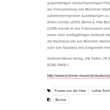
gegenwärtigen deutschsprachigen Fotop
der Fotosammlung des Münchner Stadtm
aufsehenerregenden Ausstellungen zu An
Anton Corbijn (2001), Bernd & Hilla Be
(2018) machte er das Fotomuseum schne
seiner über dreißigjährigen Amtszeit 
die Nachlässe der aus München stamme
oder den Nachlass des Emigranten He
Schirmer/Mosel Verlag, 216 Seiten, 78 
8296-0966-1
http://www.schirmer-mosel.de/deutsch
Frauke von der Haar
Lothar Schi
Bücher