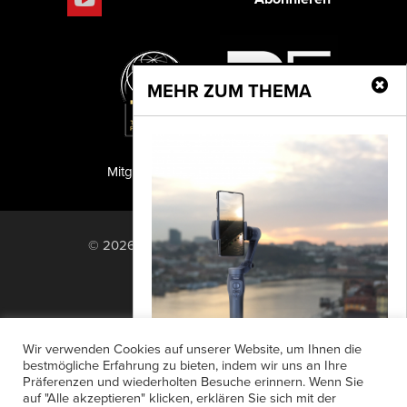
MEHR ZUM THEMA
Mitglied der TIPA
PF Publishing GmbH
© 2026 PF Publishing GmbH. All rights
reserved.
Nach oben
Mediadaten
Impressum
RSS Feed
Wir verwenden Cookies auf unserer Website, um Ihnen die
Anzeigensuche
Shop
Zahlungsarten
bestmögliche Erfahrung zu bieten, indem wir uns an Ihre
Präferenzen und wiederholten Besuche erinnern. Wenn Sie
Widerrufsbelehrung
Datenschutz
Steady Butler Mobile 3
auf "Alle akzeptieren" klicken, erklären Sie sich mit der