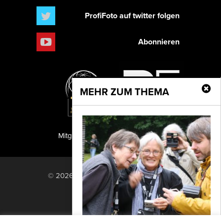
ProfiFoto auf twitter folgen
Abonnieren
MEHR ZUM THEMA
Mitglied der TIPA
PF Publishing GmbH
© 2026 PF Publishing GmbH. All rights
reserved.
Nach oben
Mediadaten
Impressum
RSS Feed