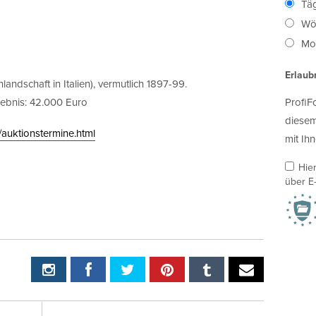
Täg
Wö
Mon
Erlaub
landschaft in Italien), vermutlich 1897-99.
gebnis: 42.000 Euro
ProfiF
diesem
/auktionstermine.html
mit Ihn
Hie
über E-