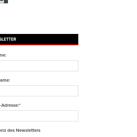
SLETTER
me:
ame:
-Adresse:*
nz des Newsletters