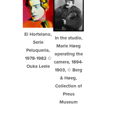
El Hortelano,
In the studio,
Serie
Marie Høeg
Peluquería,
operating the
1978-1982 ©
camera, 1894-
Ouka Leele
1903, © Berg
& Høeg,
Collection of
Preus
Museum