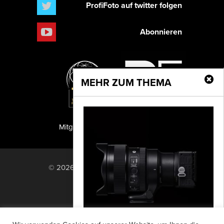
ProfiFoto auf twitter folgen
Abonnieren
MEHR ZUM THEMA
Mitglied der TIPA
PF Publishing GmbH
© 2026 PF Publishing GmbH. All rights
reserved.
Nach oben
Mediadaten
Impressum
RSS Feed