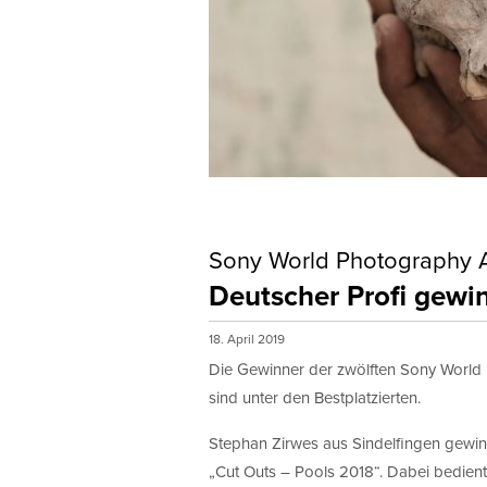
Monat
Erlaubni
ProfiFoto
mit Ihnen
Hiermi
Sony World Photography 
Deutscher Profi gewin
18. April 2019
Die Gewinner der zwölften Sony World 
sind unter den Bestplatzierten.
Stephan Zirwes aus Sindelfingen gewinnt
„Cut Outs – Pools 2018“. Dabei bedien