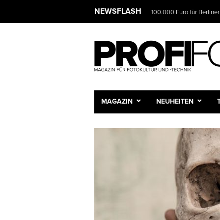
NEWSLET
NEWSFLASH
Das Fotostudio wird zur 
Wir infor
und Sie e
Vorname
Nachnam
MAGAZIN
NEUHEITEN
E-Mail-A
Frequenz
Tägli
Wöche