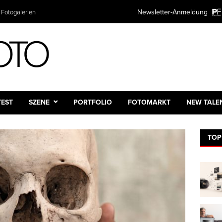
TER ANMELDUNG
Newsletter-Anmeldung
Plattform
mieren Sie kostenlos über alle Themen rund um Fotografie und Fotot
ntscheiden natürlich selbst wie oft.
:
e:
TEST
SZENE
PORTFOLIO
FOTOMARKT
NEW TALE
TOP
dresse:*
 des Newsletters
ch
ntlich