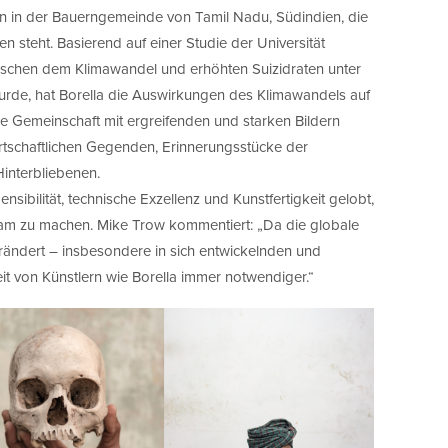
n in der Bauerngemeinde von Tamil Nadu, Südindien, die
n steht. Basierend auf einer Studie der Universität
ischen dem Klimawandel und erhöhten Suizidraten unter
wurde, hat Borella die Auswirkungen des Klimawandels auf
re Gemeinschaft mit ergreifenden und starken Bildern
irtschaftlichen Gegenden, Erinnerungsstücke der
interbliebenen.
nsibilität, technische Exzellenz und Kunstfertigkeit gelobt,
am zu machen. Mike Trow kommentiert: „Da die globale
rändert – insbesondere in sich entwickelnden und
it von Künstlern wie Borella immer notwendiger.“