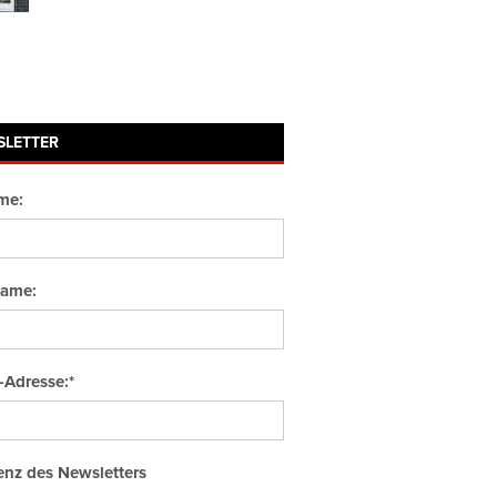
SLETTER
me:
ame:
-Adresse:*
nz des Newsletters