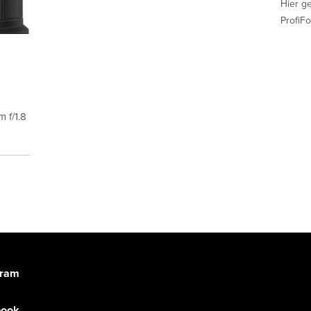
Hier g
ProfiFo
 f/1.8
gram
book