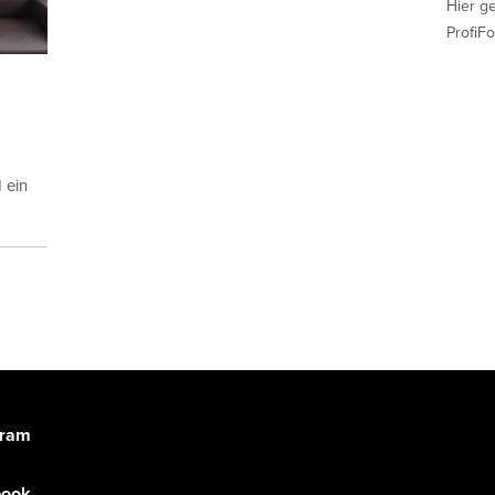
Hier g
ProfiFo
 ein
gram
book