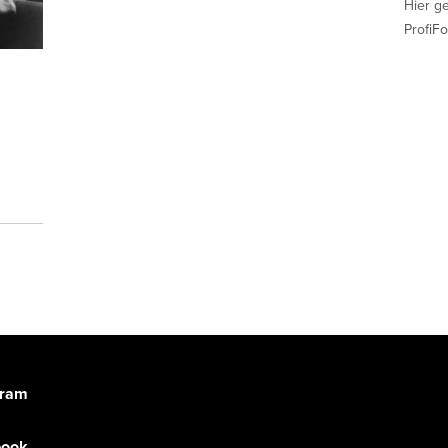
Hier g
ProfiFo
gram
book